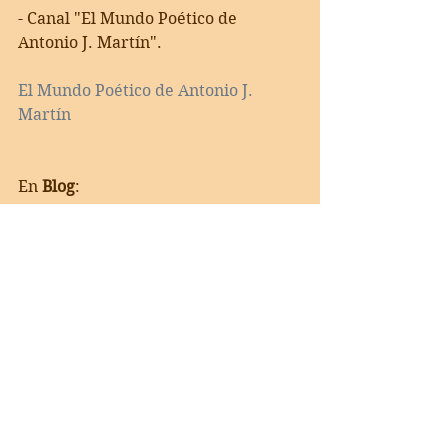
- Canal "El Mundo Poético de 
Antonio J. Martín".     
El Mundo Poético de Antonio J. 
Martín
En 
Blog
:      
https://bravo26martin.wixsite.com/c
lubdepoetasmuertos
FONO MIRIAM FLORES
En 
Facebook
:   
https://www.facebook.com/profile.p