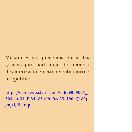
Miriam y yo queremos daros las 
gracias por participar de manera 
desinteresada en este evento único e 
irrepetible.
https://video.wixstatic.com/video/9999d7_
303cdd044fe34d85aff9c0ea23c19d1f/480p
/mp4/file.mp4