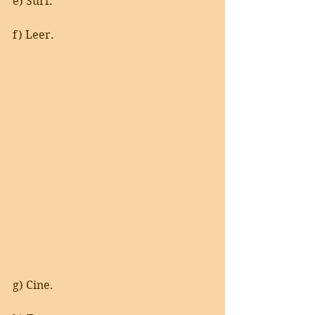
e) Surf. 
f) Leer.
g) Cine.