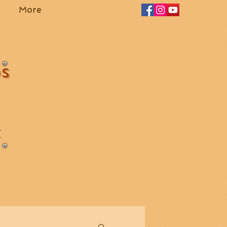
More
OS
Z