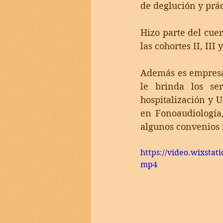
de deglución y prác
Hizo parte del cue
las cohortes II, III y
Además es empresar
le brinda los se
hospitalización y U
en Fonoaudiología,
algunos convenios 
https://video.wixsta
mp4