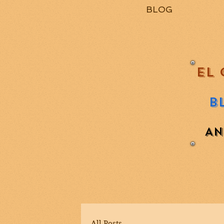
BLOG
EL 
B
AN
All Posts