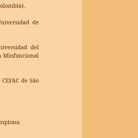
olombia), 
niversidad de 
iversidad del 
a Miofuncional 
o CEFAC de São 
amplona.