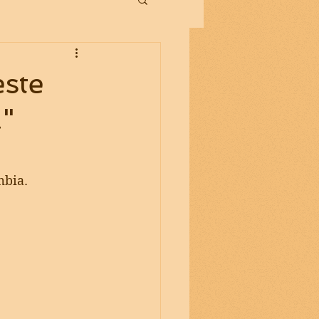
este
"
mbia.