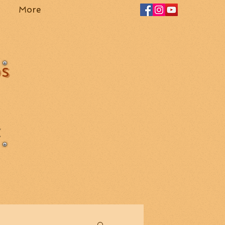
More
OS
Z