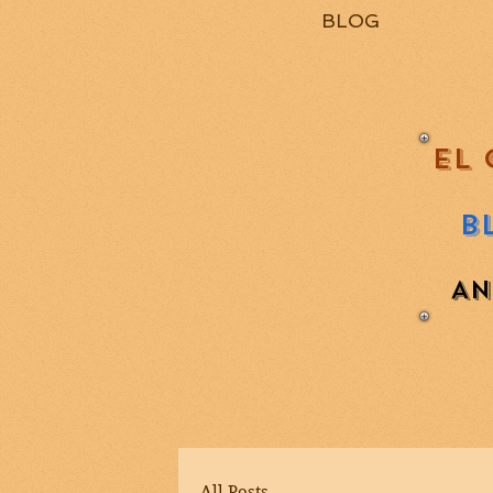
BLOG
EL 
B
AN
All Posts