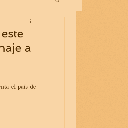
 este
naje a
enta 
el país de 