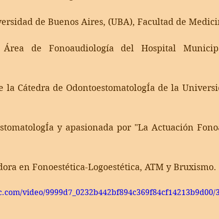
versidad de Buenos Aires, (UBA), Facultad de Medici
 Área de Fonoaudiología del Hospital Municip
e la Cátedra de OdontoestomatologÍa de la Universi
tomatologÍa y apasionada por "La Actuación Fonoa
dora en Fonoestética-Logoestética, ATM y Bruxismo.
tic.com/video/9999d7_0232b442bf894c369f84cf14213b9d00/