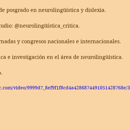
de posgrado en neurolingüística y dislexia.
udio: @neurolingüística_critica.
rnadas y congresos nacionales e internacionales.
ica e investigación en el área de neurolingüística.
.
tic.com/video/9999d7_8ef9f1f8cd4a4286874491051428768e/