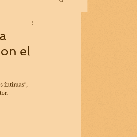
da
con el
 íntimas",   
tor.