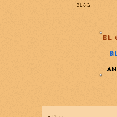
BLOG
EL 
B
AN
All Posts