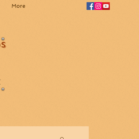
More
OS
Z