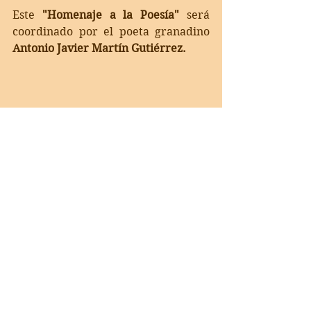
Este 
"Homenaje a la Poesía"
 será 
coordinado por el poeta granadino
Antonio Javier Martín Gutiérrez.
Artículo
: Antonio Javier 
Martín Gutiérrez
Fuentes
:    
https://bravo26martin.wixsite.com/c
lubdepoetasmuertos       
https://www.facebook.com/profile.p
hp?id=100014238788226     