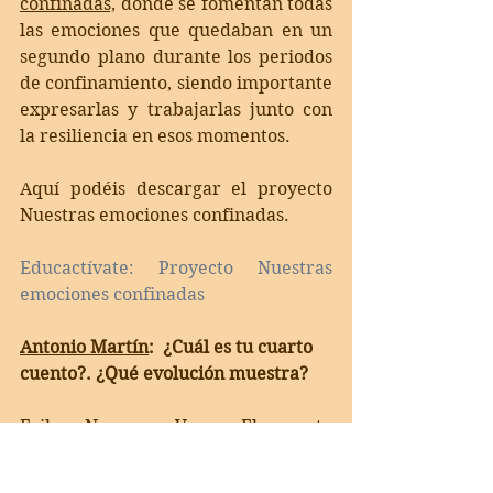
confinadas,
 donde se fomentan todas 
las emociones que quedaban en un 
segundo plano durante los periodos 
de confinamiento, siendo importante 
expresarlas y trabajarlas junto con 
la resiliencia en esos momentos.
Aquí podéis descargar el proyecto 
Nuestras emociones confinadas.
Educactívate: Proyecto Nuestras 
emociones confinadas 
Antonio Martín
:  ¿Cuál es tu cuarto 
cuento?. ¿Qué evolución muestra?
Erika Navarro Vega
: 
El cuarto 
cuento es el 
"Frasco de los 
sentimientos"
, año 2021, de Editorial 