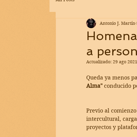
Antonio J. Martín
Homenaj
a person
Actualizado:
29 ago 202
Queda ya menos pa
Alma" 
conducido po
Previo al comienzo
intercultural, carg
proyectos y plataf