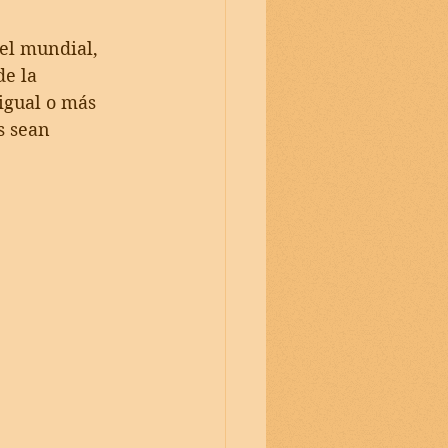
el mundial, 
e la 
gual o más 
s sean 