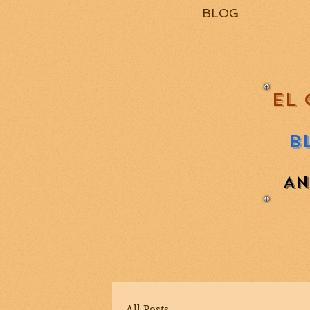
BLOG
EL 
B
AN
All Posts