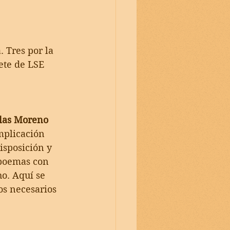
 Tres por la 
ete de LSE 
las Moreno
mplicación 
isposición y 
 poemas con 
o. Aquí se 
os necesarios 