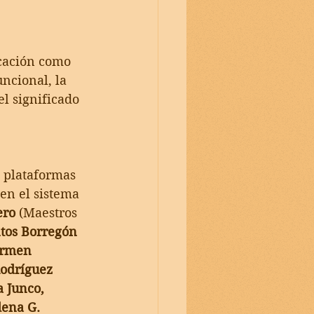
ucación como 
ncional, la 
l significado 
 plataformas 
en el sistema 
ro 
(Maestros 
tos Borregón 
armen 
odríguez 
a Junco, 
dena G. 