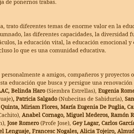
ja de ponernos trabas. 
ía, trato diferentes temas de enorme valor en la ed
lumnado, las diferentes capacidades, la diversidad fu
culos, la educación vital, la educación emocional y e
ncluso lo que es una comunidad educativa.
personalmente a amigos, compañeros y proyectos o
esta educación que busca y persigue una renovación 
AC, Belinda Haro 
(Siembra Estrellas),
 Eugenia Rome
uaje)
, Patricia Salgado
 (Nubecitas de Sabiduría),
 San
s Quinta, Miriam Flores, María Eugenia De Puglia, C
Cachito),
 Anabel Cornago, Miguel Mederos, Ramón R
n),
 Jose Romero 
(Profe Jose),
 Gey Lagar, Carlos Garcí
el Lenguaje, Francesc Nogales, Alicia Tojeiro, Almu