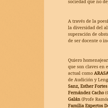
sociedad que no de
A través de la poes
la diversidad del a
superación de obstá
de ser docente o i
Quiero homenajear 
que son claves en 
actual como 
ARASA
de Audición y Leng
Sanz, Esther Forte
Fernández Cacho 
(
Galán 
(Profe Ramó
Familia Expertos D