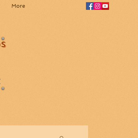
More
OS
Z