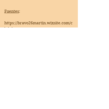
Fuentes
:    
https://bravo26martin.wixsite.com/c
lubdepoetasmuertos       
Audición y Lenguaje – "Los Límites 
de mi Lenguaje, son los límites de mi 
mundo" Ludwig Wittgenstein 
(wordpress.com)    
https://www.facebook.com/profile.p
hp?id=100014238788226     
ClasedeLeyre Vh    
@bravo26martin    