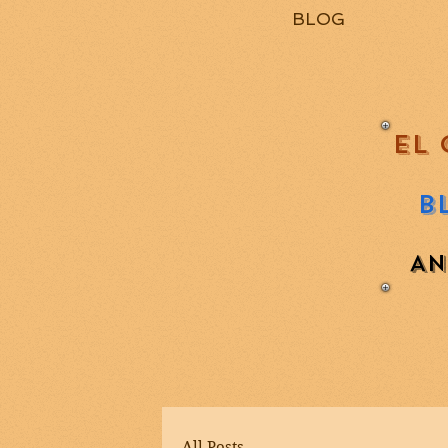
BLOG
EL 
B
AN
All Posts