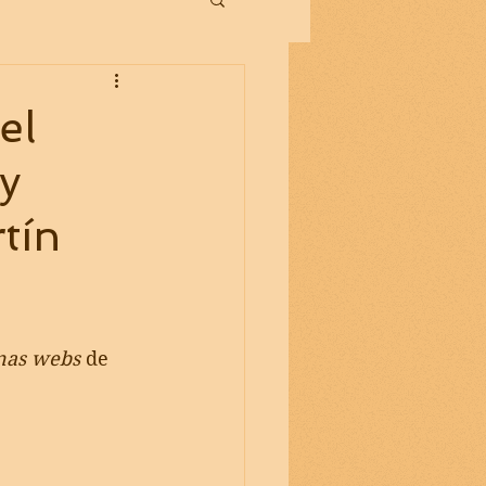
el
 y
tín
inas webs
de 