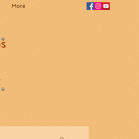
More
OS
Z