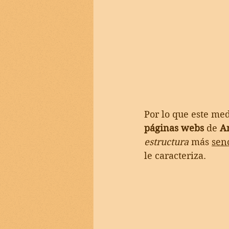
Por lo que este me
páginas webs
 de 
An
estructura
 más 
senc
le caracteriza. 