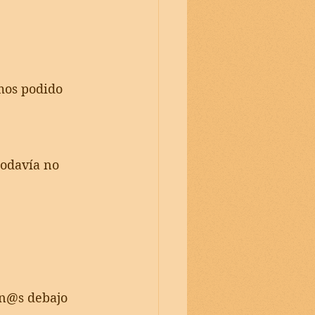
mos podido 
todavía no 
un@s debajo 