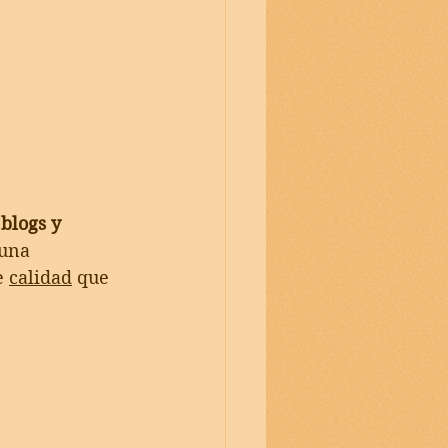
 blogs y 
una 
e 
calidad
 que 