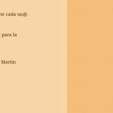
ate cada un@.
 para la 
r Martín 