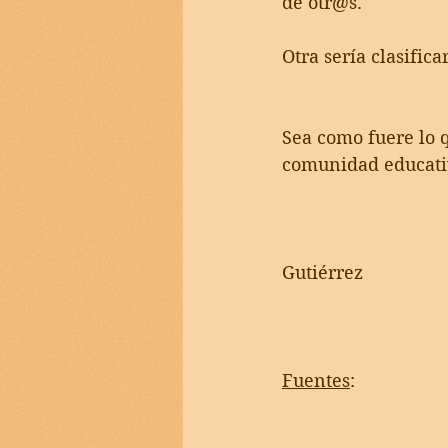
de otr@s. 
Otra sería clasifi
Sea como fuere lo q
comunidad educativ
Gutiérrez
Fuentes
: