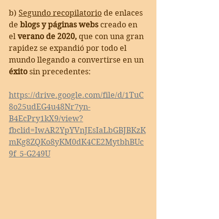
b) 
Segundo recopilatorio
 de enlaces 
de 
blogs y páginas webs
 creado en 
el 
verano de 2020, 
que con una gran 
rapidez se expandió por todo el 
mundo llegando a convertirse en un 
éxito
 sin precedentes:
https://drive.google.com/file/d/1TuC
8o25udEG4u48Nr7yn-
B4EcPry1kX9/view?
fbclid=IwAR2YpYVnJEsIaLbGBJBKzK
mKg8ZQKo8yKM0dK4CE2MytbhBUc
9f_5-G249U