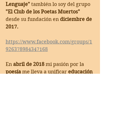
Lenguaje"
 también lo soy del grupo 
"El Club de los Poetas Muertos"
desde su fundación en 
diciembre de 
2017.
https://www.facebook.com/groups/1
926378984347168
En 
abril de 2018
 mi pasión por la 
poesía
 me lleva a unificar 
educación 
y poesía
 en la inauguración de mi 
blog 
"El Club de los Poetas Muertos":
https://bravo26martin.wixsite.com/c
lubdepoetasmuertos
En 
febrero de 2021
 vio la luz mi 
canal de 
Educación y Poesía
 en 
YouTube 
"El Mundo Poético de 