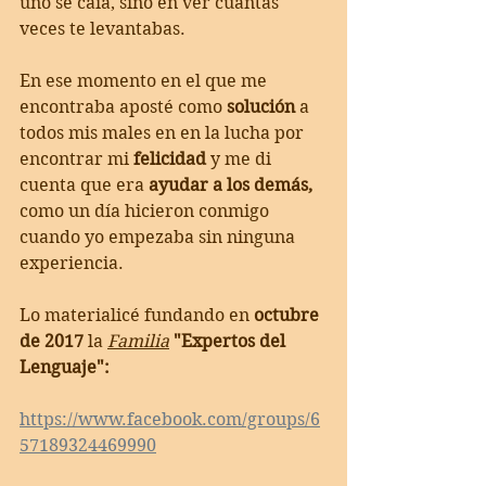
uno se caía, sino en ver cuántas 
veces te levantabas.
En ese momento en el que me 
encontraba aposté como 
solución
 a 
todos mis males en en la lucha por 
encontrar mi 
felicidad
 y me di 
cuenta que era 
ayudar a los demás,
como un día hicieron conmigo 
cuando yo empezaba sin ninguna 
experiencia.
Lo materialicé fundando en 
octubre 
de 2017
 la 
Familia
"Expertos del 
Lenguaje":
https://www.facebook.com/groups/6
57189324469990