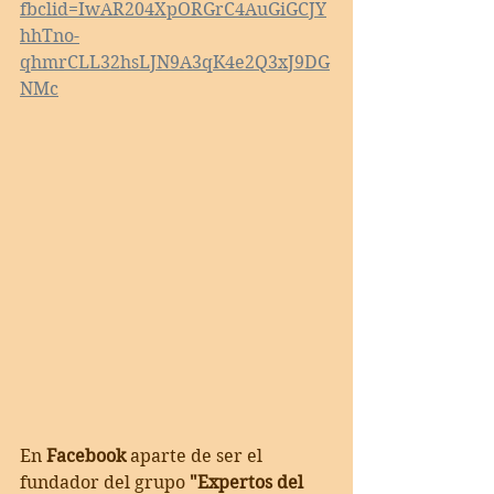
fbclid=IwAR204XpORGrC4AuGiGCJY
hhTno-
qhmrCLL32hsLJN9A3qK4e2Q3xJ9DG
NMc
En 
Facebook
 aparte de ser el 
fundador del grupo 
"Expertos del 