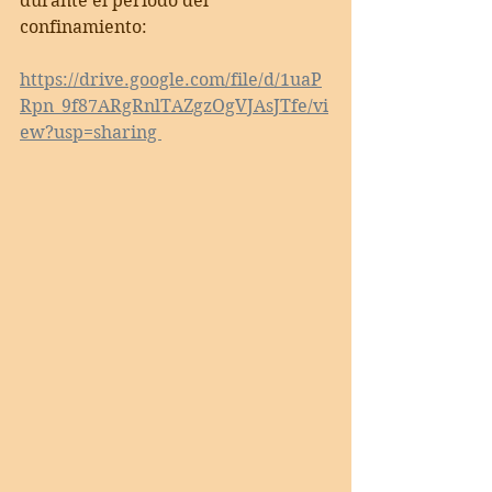
durante el período del 
confinamiento: 
https://drive.google.com/file/d/1uaP
Rpn_9f87ARgRnlTAZgzOgVJAsJTfe/vi
ew?usp=sharing 