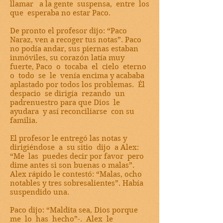
llamar a la gente suspensa, entre los
que esperaba no estar Paco.
De pronto el profesor dijo: “Paco
Naraz, ven a recoger tus notas”. Paco
no podía andar, sus piernas estaban
inmóviles, su corazón latía muy
fuerte, Paco o tocaba el cielo eterno
o todo se le venía encima y acababa
aplastado por todos los problemas. Él
despacio se dirigía rezando un
padrenuestro para que Dios le
ayudara y así reconciliarse con su
familia.
El profesor le entregó las notas y
dirigiéndose a su sitio dijo a Alex:
“Me las puedes decir por favor pero
dime antes si son buenas o malas”.
Alex rápido le contestó: “Malas, ocho
notables y tres sobresalientes”. Había
suspendido una.
Paco dijo: “Maldita sea, Dios porque
me lo has hecho”-. Alex le