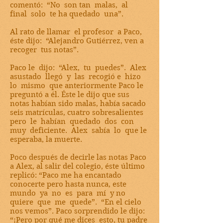
comentó: “No son tan malas, al
final solo te ha quedado una”.
Al rato de llamar el profesor a Paco,
éste dijo: “Alejandro Gutiérrez, ven a
recoger tus notas”.
Paco le dijo: “Alex, tu puedes”. Alex
asustado llegó y las recogió e hizo
lo mismo que anteriormente Paco le
preguntó a él. Éste le dijo que sus
notas habían sido malas, había sacado
seis matrículas, cuatro sobresalientes
pero le habían quedado dos con
muy deficiente. Alex sabía lo que le
esperaba, la muerte.
Poco después de decirle las notas Paco
a Alex, al salir del colegio, éste último
replicó: “Paco me ha encantado
conocerte pero hasta nunca, este
mundo ya no es para mí y no
quiere que me quede”. “En el cielo
nos vemos”. Paco sorprendido le dijo:
“¡Pero por qué me dices esto, tu padre