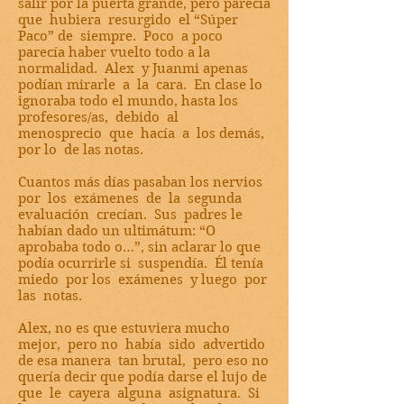
salir por la puerta grande, pero parecía
que hubiera resurgido el “Súper
Paco” de siempre. Poco a poco
parecía haber vuelto todo a la
normalidad. Alex y Juanmi apenas
podían mirarle a la cara. En clase lo
ignoraba todo el mundo, hasta los
profesores/as, debido al
menosprecio que hacía a los demás,
por lo de las notas.
Cuantos más días pasaban los nervios
por los exámenes de la segunda
evaluación crecían. Sus padres le
habían dado un ultimátum: “O
aprobaba todo o…”, sin aclarar lo que
podía ocurrirle si suspendía. Él tenía
miedo por los exámenes y luego por
las notas.
Alex, no es que estuviera mucho
mejor, pero no había sido advertido
de esa manera tan brutal, pero eso no
quería decir que podía darse el lujo de
que le cayera alguna asignatura. Si