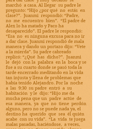
para dar clase y muy decaído se
marchó a casa. Al llegar su padre le
pregunto: “Hijo ¿por qué no estás en
clase?”. Juanmi respondió: “Padre,
no me encuentro bien”. “El padre de
Alex lo ha matado y Paco ha
desaparecido”. El padre le respondió:
“Esa no es ninguna excusa para no ir
a dar clase. Juanmi respondió de mala
manera y dando un portazo dijo: “Vete
a la mierda”. Su padre cabreado
replicó: “¿Qué has dicho?”. Juanmi
le dejó con la palabra en la boca y se
fue a su cuarto donde se pasó toda la
tarde encerrado meditando en la vida
tan injusta y llena de problemas que
había tenido Alejandro. Por la noche
a las 9:30 su padre entró a su
habitación y le dijo: “Hijo me da
mucha pena que un padre actúe de
esa manera, ya que no tiene perdón
alguno, pero no se puede nada ya, el
destino ha querido que sea él quién
acabe con su vida”. “La vida te juega
malas pasadas, haciéndose, a veces,