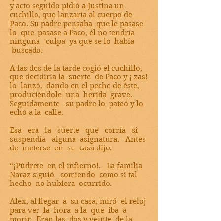
y acto seguido pidió a Justina un
cuchillo, que lanzaría al cuerpo de
Paco. Su padre pensaba que le pasase
lo que pasase a Paco, él no tendría
ninguna culpa ya que se lo había
buscado.
A las dos de la tarde cogió el cuchillo,
que decidiría la suerte de Paco y ¡ zas!
lo lanzó, dando en el pecho de éste,
produciéndole una herida grave.
Seguidamente su padre lo pateó y lo
echó a la calle.
Esa era la suerte que corría si
suspendía alguna asignatura. Antes
de meterse en su casa dijo:
“¡Púdrete en el infierno!. La familia
Naraz siguió comiendo como si tal
hecho no hubiera ocurrido.
Alex, al llegar a su casa, miró el reloj
para ver la hora a la que iba a
morir. Eran las dos y veinte de la