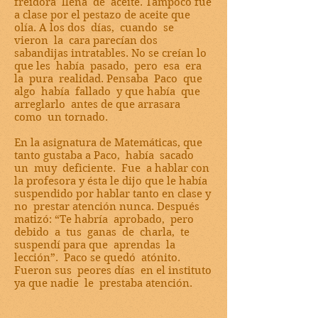
freidora llena de aceite. Tampoco fue
a clase por el pestazo de aceite que
olía. A los dos días, cuando se
vieron la cara parecían dos
sabandijas intratables. No se creían lo
que les había pasado, pero esa era
la pura realidad. Pensaba Paco que
algo había fallado y que había que
arreglarlo antes de que arrasara
como un tornado.
En la asignatura de Matemáticas, que
tanto gustaba a Paco, había sacado
un muy deficiente. Fue a hablar con
la profesora y ésta le dijo que le había
suspendido por hablar tanto en clase y
no prestar atención nunca. Después
matizó: “Te habría aprobado, pero
debido a tus ganas de charla, te
suspendí para que aprendas la
lección”. Paco se quedó atónito.
Fueron sus peores días en el instituto
ya que nadie le prestaba atención.