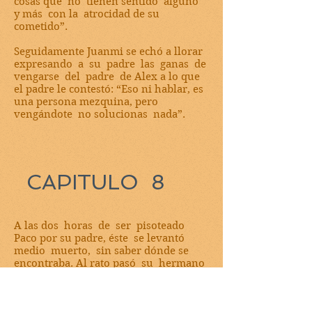
cosas que no tienen sentido alguno
y más con la atrocidad de su
cometido”.
Seguidamente Juanmi se echó a llorar
expresando a su padre las ganas de
vengarse del padre de Alex a lo que
el padre le contestó: “Eso ni hablar, es
una persona mezquina, pero
vengándote no solucionas nada”.
CAPITULO 8
A las dos horas de ser pisoteado
Paco por su padre, éste se levantó
medio muerto, sin saber dónde se
encontraba. Al rato pasó su hermano
Xexil quién mirándole con un
desprecio terrible le murmuró: “¡Que
hermanito, ahora estás contento!” y