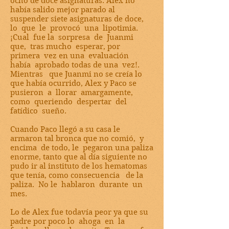
ocho de doce asignaturas. Alex no
había salido mejor parado al
suspender siete asignaturas de doce,
lo que le provocó una lipotimia.
¡Cual fue la sorpresa de Juanmi
que, tras mucho esperar, por
primera vez en una evaluación
había aprobado todas de una vez!.
Mientras que Juanmi no se creía lo
que había ocurrido, Alex y Paco se
pusieron a llorar amargamente,
como queriendo despertar del
fatídico sueño.
Cuando Paco llegó a su casa le
armaron tal bronca que no comió, y
encima de todo, le pegaron una paliza
enorme, tanto que al día siguiente no
pudo ir al instituto de los hematomas
que tenía, como consecuencia de la
paliza. No le hablaron durante un
mes.
Lo de Alex fue todavía peor ya que su
padre por poco lo ahoga en la