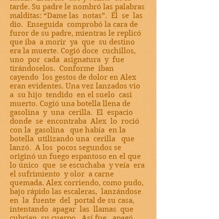
tarde. Su padre le nombró las palabras
malditas: “Dame las notas”. Él se las
dio. Enseguida comprobó la cara de
furor de su padre, mientras le replicó
que iba a morir ya que su destino
era la muerte. Cogió doce cuchillos,
uno por cada asignatura y fue
tirándoselos. Conforme iban
cayendo los gestos de dolor en Alex
eran evidentes. Una vez lanzados vio
a su hijo tendido en el suelo casi
muerto. Cogió una botella llena de
gasolina y una cerilla. El espacio
donde se encontraba Alex lo roció
con la gasolina que había en la
botella utilizando una cerilla que
lanzó. A los pocos segundos se
originó un fuego espantoso en el que
lo único que se escuchaba y veía era
el sufrimiento y olor a carne
quemada. Alex corriendo, como pudo,
bajo rápido las escaleras, lanzándose
en la fuente del portal de su casa,
intentando apagar las llamas que
cubrían su cuerpo. Así fue, apagó