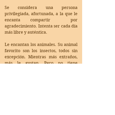
Se considera una persona 
privilegiada, afortunada, a la que le 
encanta compartir  por 
agradecimiento. Intenta ser cada día 
más libre y auténtica.
Le encantan los animales. Su animal 
favorito son los insectos, todos sin 
excepción. Mientras más extraños, 
más le gustan. Pero no tiene 
ninguno. 
Le indigna y mucho, la violencia y el 
fanatismo que se respira a muchos 
niveles. Los ataques personales en 
redes sociales, la falta de empatía, el 
egoísmo, el rechazo a los que no 
piensan ni sienten como tú.