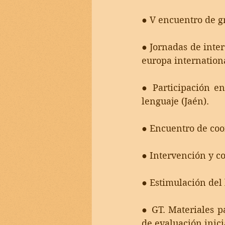
● V encuentro de gr
● Jornadas de inte
europa internation
● Participación en
lenguaje (Jaén). 
● Encuentro de coor
● Intervención y co
● Estimulación del 
● GT. Materiales pa
de evaluación inici