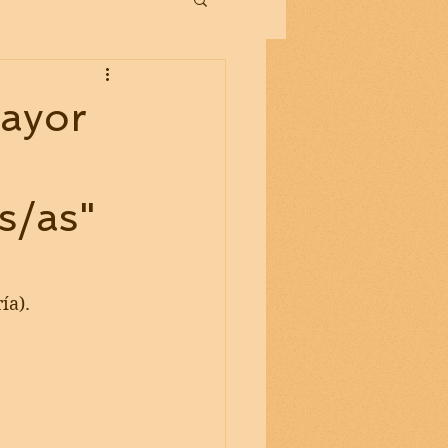
mayor
s/as"
ía). 