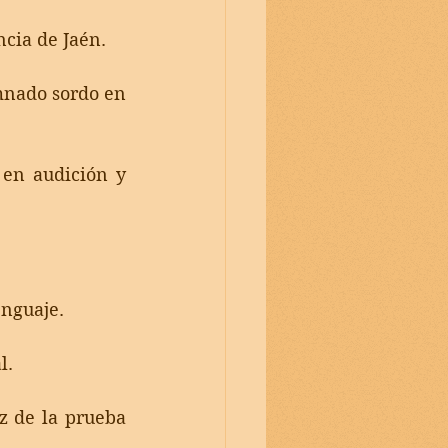
ncia de Jaén. 
mnado sordo en 
 en audición y 
nguaje. 
l. 
z de la prueba 