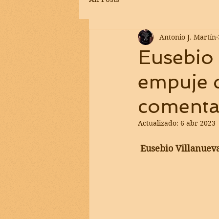
Antonio J. Martín
Eusebio 
empuje q
comenta
Actualizado:
6 abr 2023
 Eusebio Villanuev