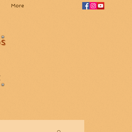
More
OS
Z