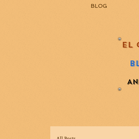
BLOG
EL 
B
AN
All Posts