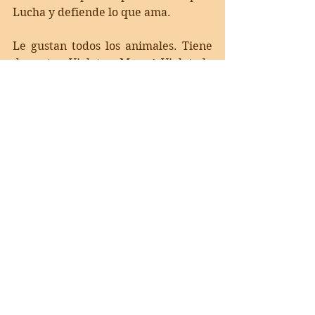
Lucha y defiende lo que ama.        
Le gustan todos los animales. Tiene 
dos gatos, Violeta y Max. A Violeta la 
rescataron de la calle. Max, un 
siamés joven, muy cariñoso. 