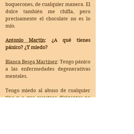
boquerones, de cualquier manera. El 
dulce también me chifla, pero 
precisamente el chocolate no es lo 
mío. 
Antonio Martín
: 
¿A qué tienes 
pánico? ¿Y miedo?
Blanca Besga Martínez
: 
Tengo pánico 
a las enfermedades degenerativas 
mentales. 
Tengo miedo al abuso de cualquier 
tipo y a que nuestros dirigentes no 
sean eficientes, leales y procuren el 
bien de los ciudadanos, porque eso 
también es un abuso, un abuso de 
poder. 