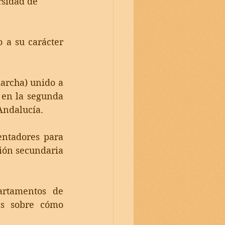
rsidad de 
a su carácter 
archa) unido a 
 en la segunda 
Andalucía.
ntadores para 
ión secundaria 
rtamentos de 
s sobre cómo 