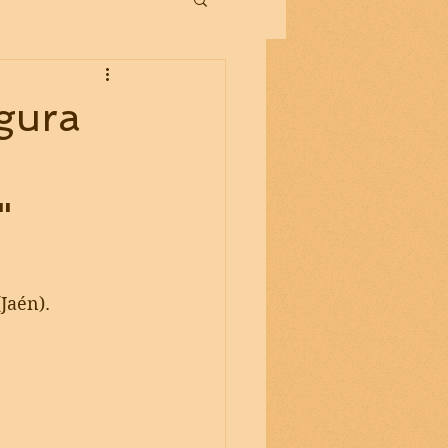
gura
"
(Jaén).