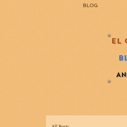
BLOG
EL 
B
AN
All Posts