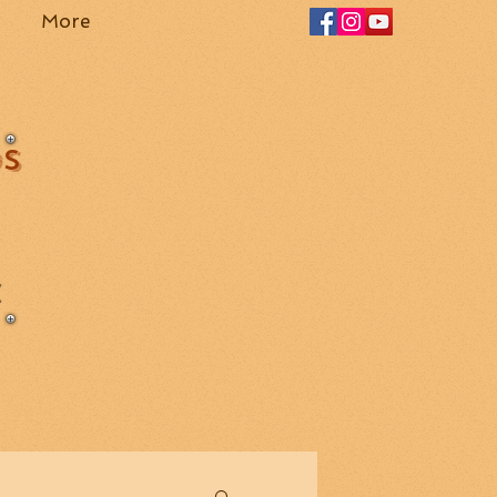
More
OS
Z